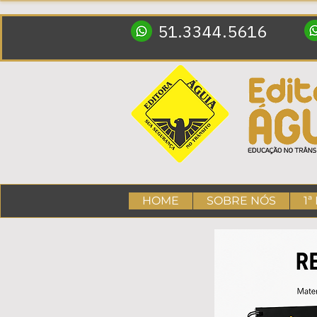
51.3344.5616
HOME
SOBRE NÓS
1ª