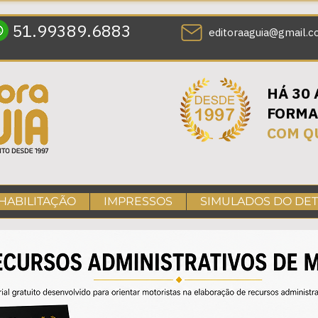
51.99389.6883
editoraaguia@gmail.
HÁ 30
FORMA
COM Q
 HABILITAÇÃO
IMPRESSOS
SIMULADOS DO DE